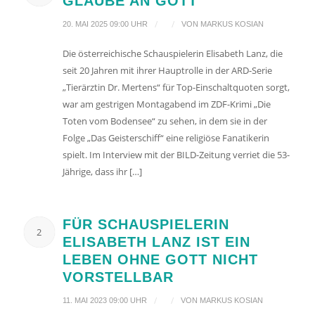
GLAUBE AN GOTT“
/
/
20. MAI 2025 09:00 UHR
VON
MARKUS KOSIAN
Die österreichische Schauspielerin Elisabeth Lanz, die
seit 20 Jahren mit ihrer Hauptrolle in der ARD-Serie
„Tierärztin Dr. Mertens“ für Top-Einschaltquoten sorgt,
war am gestrigen Montagabend im ZDF-Krimi „Die
Toten vom Bodensee“ zu sehen, in dem sie in der
Folge „Das Geisterschiff“ eine religiöse Fanatikerin
spielt. Im Interview mit der BILD-Zeitung verriet die 53-
Jährige, dass ihr […]
FÜR SCHAUSPIELERIN
2
ELISABETH LANZ IST EIN
LEBEN OHNE GOTT NICHT
VORSTELLBAR
/
/
11. MAI 2023 09:00 UHR
VON
MARKUS KOSIAN