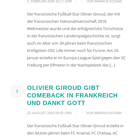
/
/
3. FEBRUAR 2026 19:17 UHR
VON
MARKUS KOSIAN
Der französische Fußball-Star Olivier Giroud, der mit
der französischen Nationalmannschaft 2018
Weltmeister wurde und der erfolgreichste Torschütze
in der französischen Länderspielgeschichte ist, sorgt
auch im Alter von 39 Jahren beim französischen
Erstligisten OSC Lille immer noch für Furore. Am 29.
Januar erzielte er im Europa-League-Spiel gegen den SC
Freiburg per Elfmeter in der Nachspielzeit das […]
OLIVIER GIROUD GIBT
3
COMEBACK IN FRANKREICH
UND DANKT GOTT
/
/
23. AUGUST 2025 09:00 UHR
VON
MARKUS KOSIAN
Der französische Fußball-Star Olivier Giroud erzielte in
den letzten Jahren beim FC Arsenal, FC Chelsea, AC