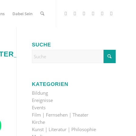
Uns
Dabei Sein
SUCHE
STER_DER_FREIHEIT_MIT_BERND_S
KATEGORIEN
Bildung
Ereignisse
Events
Film | Fernsehen | Theater
Kirche
Kunst | Literatur | Philosophie