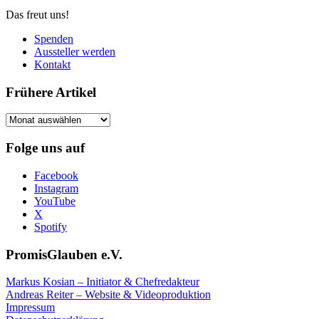
Das freut uns!
Spenden
Aussteller werden
Kontakt
Frühere Artikel
Frühere
Artikel
Folge uns auf
Facebook
Instagram
YouTube
X
Spotify
PromisGlauben e.V.
Markus Kosian – Initiator & Chefredakteur
Andreas Reiter – Website & Videoproduktion
Impressum