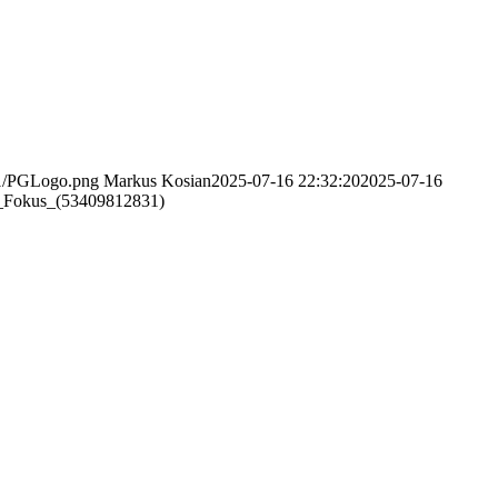
/11/PGLogo.png
Markus Kosian
2025-07-16 22:32:20
2025-07-16
m_Fokus_(53409812831)