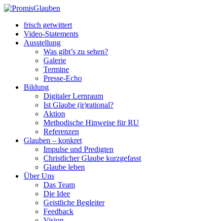
frisch getwittert
Video-Statements
Ausstellung
Was gibt’s zu sehen?
Galerie
Termine
Presse-Echo
Bildung
Digitaler Lernraum
Ist Glaube (ir)rational?
Aktion
Methodische Hinweise für RU
Referenzen
Glauben – konkret
Impulse und Predigten
Christlicher Glaube kurzgefasst
Glaube leben
Über Uns
Das Team
Die Idee
Geistliche Begleiter
Feedback
Vision