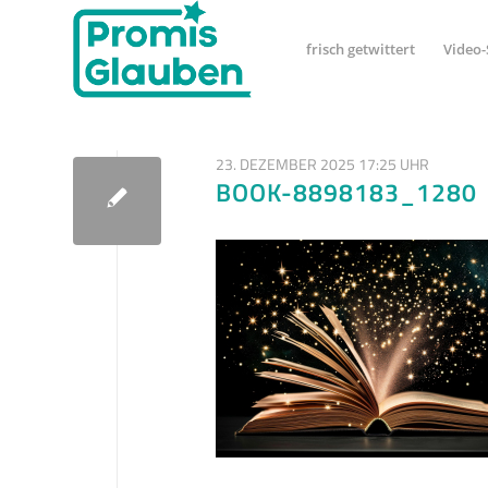
frisch getwittert
Video-
23. DEZEMBER 2025 17:25 UHR
BOOK-8898183_1280