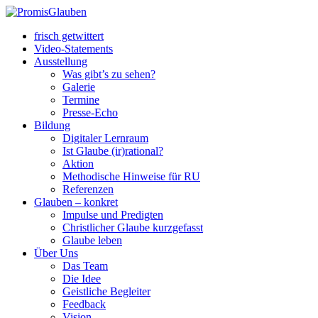
frisch getwittert
Video-Statements
Ausstellung
Was gibt’s zu sehen?
Galerie
Termine
Presse-Echo
Bildung
Digitaler Lernraum
Ist Glaube (ir)rational?
Aktion
Methodische Hinweise für RU
Referenzen
Glauben – konkret
Impulse und Predigten
Christlicher Glaube kurzgefasst
Glaube leben
Über Uns
Das Team
Die Idee
Geistliche Begleiter
Feedback
Vision