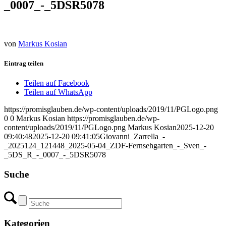
_0007_-_5DSR5078
von
Markus Kosian
Eintrag teilen
Teilen auf Facebook
Teilen auf WhatsApp
https://promisglauben.de/wp-content/uploads/2019/11/PGLogo.png
0
0
Markus Kosian
https://promisglauben.de/wp-
content/uploads/2019/11/PGLogo.png
Markus Kosian
2025-12-20
09:40:48
2025-12-20 09:41:05
Giovanni_Zarrella_-
_2025124_121448_2025-05-04_ZDF-Fernsehgarten_-_Sven_-
_5DS_R_-_0007_-_5DSR5078
Suche
Kategorien