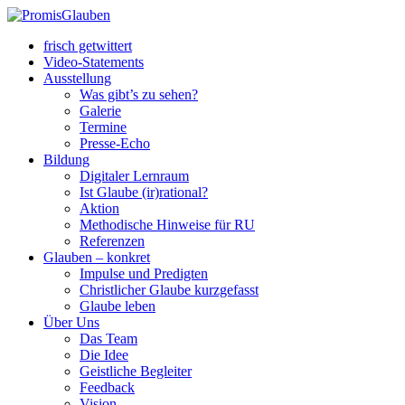
frisch getwittert
Video-Statements
Ausstellung
Was gibt’s zu sehen?
Galerie
Termine
Presse-Echo
Bildung
Digitaler Lernraum
Ist Glaube (ir)rational?
Aktion
Methodische Hinweise für RU
Referenzen
Glauben – konkret
Impulse und Predigten
Christlicher Glaube kurzgefasst
Glaube leben
Über Uns
Das Team
Die Idee
Geistliche Begleiter
Feedback
Vision