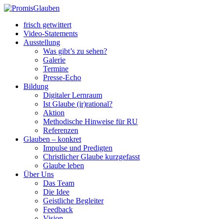
frisch getwittert
Video-Statements
Ausstellung
Was gibt’s zu sehen?
Galerie
Termine
Presse-Echo
Bildung
Digitaler Lernraum
Ist Glaube (ir)rational?
Aktion
Methodische Hinweise für RU
Referenzen
Glauben – konkret
Impulse und Predigten
Christlicher Glaube kurzgefasst
Glaube leben
Über Uns
Das Team
Die Idee
Geistliche Begleiter
Feedback
Vision