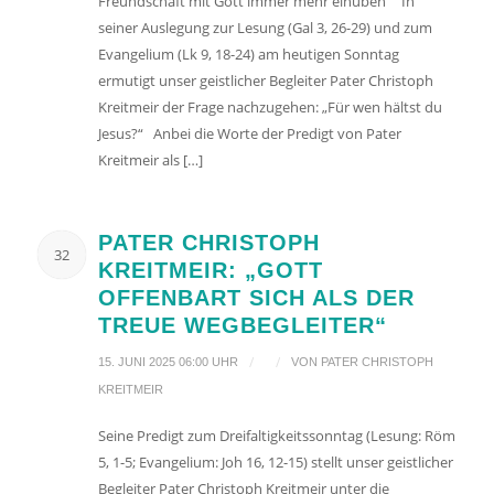
Freundschaft mit Gott immer mehr einüben“ In
seiner Auslegung zur Lesung (Gal 3, 26-29) und zum
Evangelium (Lk 9, 18-24) am heutigen Sonntag
ermutigt unser geistlicher Begleiter Pater Christoph
Kreitmeir der Frage nachzugehen: „Für wen hältst du
Jesus?“ Anbei die Worte der Predigt von Pater
Kreitmeir als […]
PATER CHRISTOPH
32
KREITMEIR: „GOTT
OFFENBART SICH ALS DER
TREUE WEGBEGLEITER“
/
/
15. JUNI 2025 06:00 UHR
VON
PATER CHRISTOPH
KREITMEIR
Seine Predigt zum Dreifaltigkeitssonntag (Lesung: Röm
5, 1-5; Evangelium: Joh 16, 12-15) stellt unser geistlicher
Begleiter Pater Christoph Kreitmeir unter die