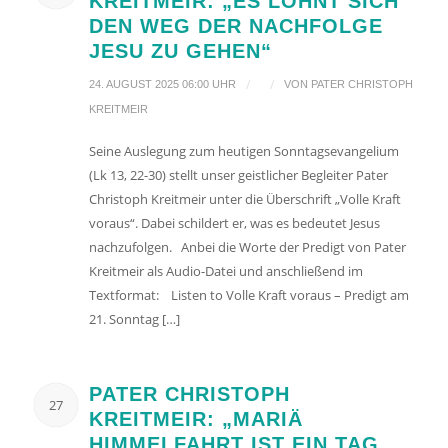
KREITMEIR: „ES LOHNT SICH
DEN WEG DER NACHFOLGE
JESU ZU GEHEN“
/
/
24. AUGUST 2025 06:00 UHR
VON
PATER CHRISTOPH
KREITMEIR
Seine Auslegung zum heutigen Sonntagsevangelium
(Lk 13, 22-30) stellt unser geistlicher Begleiter Pater
Christoph Kreitmeir unter die Überschrift „Volle Kraft
voraus“. Dabei schildert er, was es bedeutet Jesus
nachzufolgen. Anbei die Worte der Predigt von Pater
Kreitmeir als Audio-Datei und anschließend im
Textformat: Listen to Volle Kraft voraus – Predigt am
21. Sonntag […]
PATER CHRISTOPH
27
KREITMEIR: „MARIÄ
HIMMELFAHRT IST EIN TAG