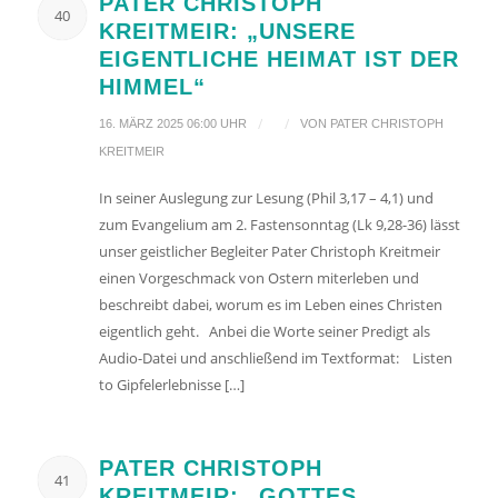
PATER CHRISTOPH
40
KREITMEIR: „UNSERE
EIGENTLICHE HEIMAT IST DER
HIMMEL“
/
/
16. MÄRZ 2025 06:00 UHR
VON
PATER CHRISTOPH
KREITMEIR
In seiner Auslegung zur Lesung (Phil 3,17 – 4,1) und
zum Evangelium am 2. Fastensonntag (Lk 9,28-36) lässt
unser geistlicher Begleiter Pater Christoph Kreitmeir
einen Vorgeschmack von Ostern miterleben und
beschreibt dabei, worum es im Leben eines Christen
eigentlich geht. Anbei die Worte seiner Predigt als
Audio-Datei und anschließend im Textformat: Listen
to Gipfelerlebnisse […]
PATER CHRISTOPH
41
KREITMEIR: „GOTTES