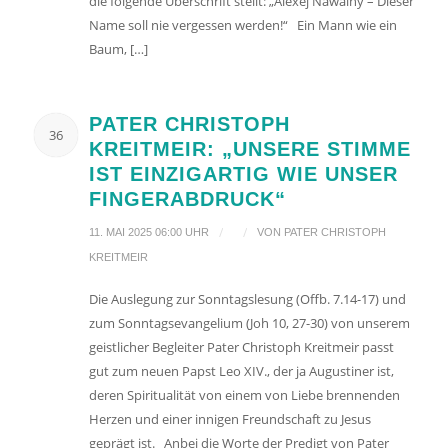
die folgende Überschrift stellt: „Alexej Nawalny – Dieser
Name soll nie vergessen werden!“ Ein Mann wie ein
Baum, […]
PATER CHRISTOPH
36
KREITMEIR: „UNSERE STIMME
IST EINZIGARTIG WIE UNSER
FINGERABDRUCK“
/
/
11. MAI 2025 06:00 UHR
VON
PATER CHRISTOPH
KREITMEIR
Die Auslegung zur Sonntagslesung (Offb. 7.14-17) und
zum Sonntagsevangelium (Joh 10, 27-30) von unserem
geistlicher Begleiter Pater Christoph Kreitmeir passt
gut zum neuen Papst Leo XIV., der ja Augustiner ist,
deren Spiritualität von einem von Liebe brennenden
Herzen und einer innigen Freundschaft zu Jesus
geprägt ist. Anbei die Worte der Predigt von Pater