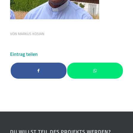
VON
MARKUS KOSIAN
Eintrag teilen
DU WILLST TEIL DES PROJEKTS WERDEN?