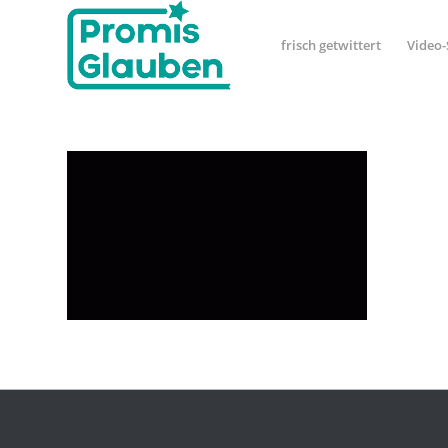
frisch getwittert
Video-