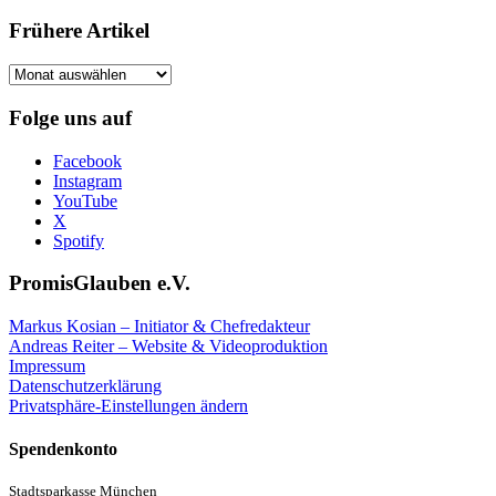
Frühere Artikel
Frühere
Artikel
Folge uns auf
Facebook
Instagram
YouTube
X
Spotify
PromisGlauben e.V.
Markus Kosian – Initiator & Chefredakteur
Andreas Reiter – Website & Videoproduktion
Impressum
Datenschutzerklärung
Privatsphäre-Einstellungen ändern
Spendenkonto
Stadtsparkasse München