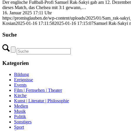
Der englische Fußball-Profi Samuel Rak-Sakyi gab am 12. Dezember 2
dieses Match, das Chelsea mit 3:1 gewann,…
16. Januar 2025 17:11 Uhr
https://promisglauben.de/wp-content/uploads/2025/01/Sam_rak-sak
Kosian
2025-01-16 17:11:58
2025-01-16 17:15:07
Samuel Rak-Sakyi n
Suche
Kategorien
Bildung
Ereignisse
Events
Film | Fernsehen | Theater
Kirche
Kunst | Literatur | Philosophie
Medien
Musik
Politik
Sonstiges
Sport