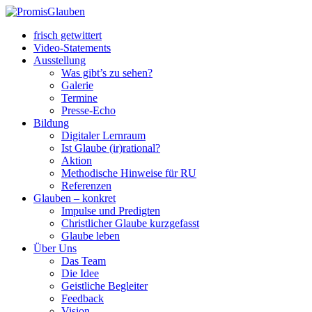
frisch getwittert
Video-Statements
Ausstellung
Was gibt’s zu sehen?
Galerie
Termine
Presse-Echo
Bildung
Digitaler Lernraum
Ist Glaube (ir)rational?
Aktion
Methodische Hinweise für RU
Referenzen
Glauben – konkret
Impulse und Predigten
Christlicher Glaube kurzgefasst
Glaube leben
Über Uns
Das Team
Die Idee
Geistliche Begleiter
Feedback
Vision