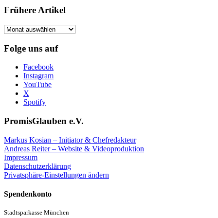
Frühere Artikel
Frühere
Artikel
Folge uns auf
Facebook
Instagram
YouTube
X
Spotify
PromisGlauben e.V.
Markus Kosian – Initiator & Chefredakteur
Andreas Reiter – Website & Videoproduktion
Impressum
Datenschutzerklärung
Privatsphäre-Einstellungen ändern
Spendenkonto
Stadtsparkasse München