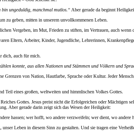
ich bin ungeduldig, manchmal mutlos.“
Aber gerade da beginnt Heiligkei
 Raum zu geben, mitten in unserem unvollkommenen Leben.
rlichen Vergeben, im Mut, Frieden zu stiften, im Vertrauen, auch wenn 
le waren Eltern, Arbeiter, Kinder, Jugendliche, Lehrerinnen, Krankenpfl
ür dich, auch für mich.
 zählen konnte, aus allen Nationen und Stämmen und Völkern und Spra
eine Grenzen von Nation, Hautfarbe, Sprache oder Kultur. Jeder Mensch,
sind Teil eines großen, weltweiten und himmlischen Volkes Gottes.
eiches Gottes. Jesus preist nicht die Erfolgreichen oder Mächtigen seli
g. Aber gerade darin zeigt sich das Wesen der Heiligkeit:
 andere hassen; wer hofft, wo andere verzweifeln; wer dient, wo andere 
, unser Leben in diesem Sinn zu gestalten. Und sie tragen eine Verheiß