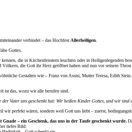
 miteinander verbindet – das Hochfest
Allerheiligen
.
Nähe Gottes.
 kennen, die in Kirchenfenstern leuchten oder in Heiligenlegenden besc
 Völkern, die Gott ihr Herz geöffnet haben und nun vor seinem Thron
öhnliche Gestalten wie – Franz von Assisi, Mutter Teresa, Edith Stein
t ist das, wozu wir alle berufen sind.
 der Vater uns geschenkt hat: Wir heißen Kinder Gottes, und wir sind 
eil wir perfekt wären, sondern weil Gott uns liebt – zuerst, bedingungsl
e ist Gnade – ein Geschenk, das uns in der Taufe geschenkt wurde.
Da
r tiefes Bild:
n Heiligkeit – Gott schenkt sie.