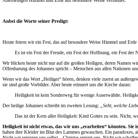
Allerheiligen Himmel und Erde auf besondere Weise verbindet.
Anbei die Worte seiner Predigt:
Heute feiern wir ein Fest, das auf besondere Weise Himmel und Erde
Es ist ein Fest der Freude, ein Fest der Hoffnung, ein Fest der 
Wir blicken heute nicht nur auf die großen Heiligen, deren Namen wir
Offenbarung des Johannes spricht – Menschen aus allen Nationen und
Wenn wir das Wort „Heiliger“ hören, denken viele zuerst an außergew
sie sind große Vorbilder. Aber heute erinnert uns die Kirche daran:
Heiligkeit ist kein Sonderweg für wenige Auserwählte. Heiligkei
Der heilige Johannes schreibt im zweiten Lesung:
„Seht, welche Liebe
Das ist der Kern aller Heiligkeit: Kind Gottes zu sein. Nicht, w
Heiligkeit ist nicht etwas, das wir uns „erarbeiten“ könnten. Si
haben ihre Kleider im Blut des Lammes gewaschen. Ein paradoxes, abe
Nicht wir reinigen uns selbst – Christus reinigt uns. Nicht wir schaffe