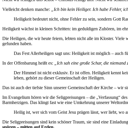
Vielleicht denken manche:
„Ich bin kein Heiliger. Ich habe Fehler, 
Heiligkeit bedeutet nicht, ohne Fehler zu sein, sondern Gott
Heiligkeit wächst in kleinen Schritten: im geduldigen Zuhören, im eh
Die Heiligen, die wir heute feiern, lebten nicht alle im Kloster. Vie
gefunden haben.
Das Fest Allerheiligen sagt uns: Heiligkeit ist möglich – auch f
In der Offenbarung heißt es:
„Ich sah eine große Schar, die niemand
Der Himmel ist nicht exklusiv. Er ist offen. Heiligkeit kennt k
leben, gehört zu dieser Gemeinschaft der Heiligen.
Das ist auch der tiefste Sinn unserer Gemeinschaft der Kirche – wir 
Im Evangelium hören wir die Seligpreisungen – die „Verfassung“ des R
Barmherzigen. Das klingt fast wie eine Umkehrung unserer Weltordnun
Heilig ist, wer sich vom Geist Jesu prägen lässt, wer liebt, wo
Die Seligpreisungen sind kein schöner Traum, sie sind eine Einladung
spüren – mitten auf Erden.