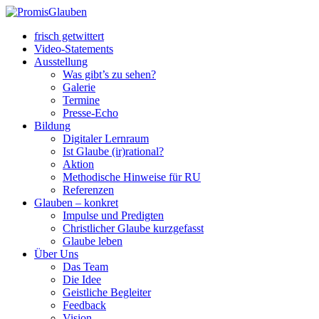
frisch getwittert
Video-Statements
Ausstellung
Was gibt’s zu sehen?
Galerie
Termine
Presse-Echo
Bildung
Digitaler Lernraum
Ist Glaube (ir)rational?
Aktion
Methodische Hinweise für RU
Referenzen
Glauben – konkret
Impulse und Predigten
Christlicher Glaube kurzgefasst
Glaube leben
Über Uns
Das Team
Die Idee
Geistliche Begleiter
Feedback
Vision