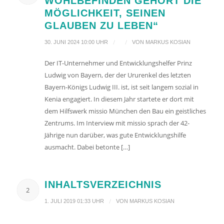
WOHLBEFINDEN GEHÖRT DIE
MÖGLICHKEIT, SEINEN
GLAUBEN ZU LEBEN“
/
/
30. JUNI 2024 10:00 UHR
VON
MARKUS KOSIAN
Der IT-Unternehmer und Entwicklungshelfer Prinz
Ludwig von Bayern, der der Ururenkel des letzten
Bayern-Königs Ludwig III. ist, ist seit langem sozial in
Kenia engagiert. In diesem Jahr startete er dort mit
dem Hilfswerk missio München den Bau ein geistliches
Zentrums. Im Interview mit missio sprach der 42-
Jährige nun darüber, was gute Entwicklungshilfe
ausmacht. Dabei betonte […]
INHALTSVERZEICHNIS
2
/
1. JULI 2019 01:33 UHR
VON
MARKUS KOSIAN