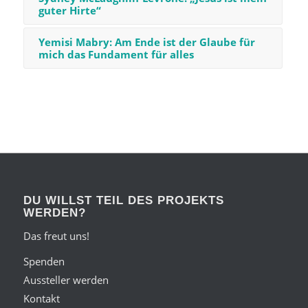
guter Hirte“
Yemisi Mabry: Am Ende ist der Glaube für
mich das Fundament für alles
DU WILLST TEIL DES PROJEKTS
WERDEN?
Das freut uns!
Spenden
Aussteller werden
Kontakt