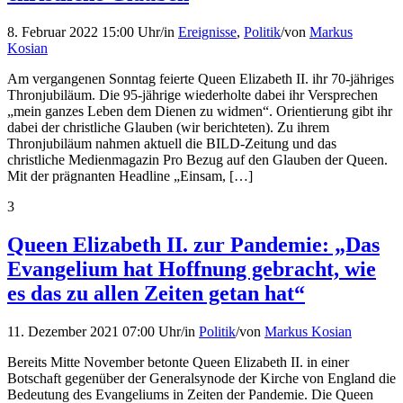
8. Februar 2022 15:00 Uhr
/
in
Ereignisse
,
Politik
/
von
Markus
Kosian
Am vergangenen Sonntag feierte Queen Elizabeth II. ihr 70-jähriges
Thronjubiläum. Die 95-jährige wiederholte dabei ihr Versprechen
„mein ganzes Leben dem Dienen zu widmen“. Orientierung gibt ihr
dabei der christliche Glauben (wir berichteten). Zu ihrem
Thronjubiläum nahmen aktuell die BILD-Zeitung und das
christliche Medienmagazin Pro Bezug auf den Glauben der Queen.
Mit der prägnanten Headline „Einsam, […]
3
Queen Elizabeth II. zur Pandemie: „Das
Evangelium hat Hoffnung gebracht, wie
es das zu allen Zeiten getan hat“
11. Dezember 2021 07:00 Uhr
/
in
Politik
/
von
Markus Kosian
Bereits Mitte November betonte Queen Elizabeth II. in einer
Botschaft gegenüber der Generalsynode der Kirche von England die
Bedeutung des Evangeliums in Zeiten der Pandemie. Die Queen