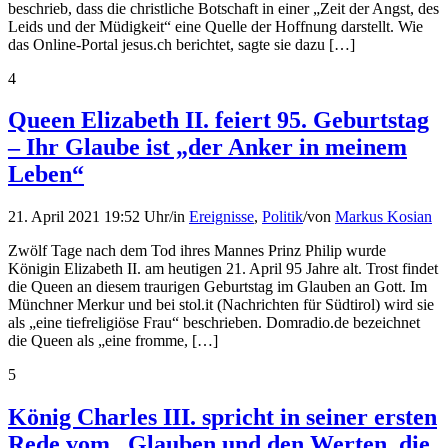
beschrieb, dass die christliche Botschaft in einer „Zeit der Angst, des
Leids und der Müdigkeit“ eine Quelle der Hoffnung darstellt. Wie
das Online-Portal jesus.ch berichtet, sagte sie dazu […]
4
Queen Elizabeth II. feiert 95. Geburtstag
– Ihr Glaube ist „der Anker in meinem
Leben“
21. April 2021 19:52 Uhr
/
in
Ereignisse
,
Politik
/
von
Markus Kosian
Zwölf Tage nach dem Tod ihres Mannes Prinz Philip wurde
Königin Elizabeth II. am heutigen 21. April 95 Jahre alt. Trost findet
die Queen an diesem traurigen Geburtstag im Glauben an Gott. Im
Münchner Merkur und bei stol.it (Nachrichten für Südtirol) wird sie
als „eine tiefreligiöse Frau“ beschrieben. Domradio.de bezeichnet
die Queen als „eine fromme, […]
5
König Charles III. spricht in seiner ersten
Rede vom „Glauben und den Werten, die