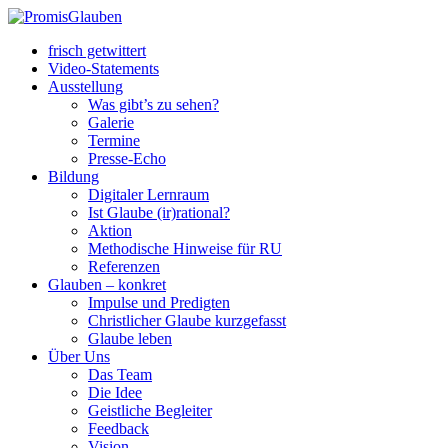
frisch getwittert
Video-Statements
Ausstellung
Was gibt’s zu sehen?
Galerie
Termine
Presse-Echo
Bildung
Digitaler Lernraum
Ist Glaube (ir)rational?
Aktion
Methodische Hinweise für RU
Referenzen
Glauben – konkret
Impulse und Predigten
Christlicher Glaube kurzgefasst
Glaube leben
Über Uns
Das Team
Die Idee
Geistliche Begleiter
Feedback
Vision