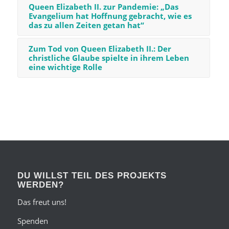
Queen Elizabeth II. zur Pandemie: „Das
Evangelium hat Hoffnung gebracht, wie es
das zu allen Zeiten getan hat“
Zum Tod von Queen Elizabeth II.: Der
christliche Glaube spielte in ihrem Leben
eine wichtige Rolle
DU WILLST TEIL DES PROJEKTS
WERDEN?
Das freut uns!
Spenden