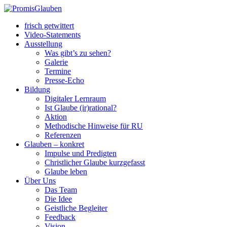
frisch getwittert
Video-Statements
Ausstellung
Was gibt’s zu sehen?
Galerie
Termine
Presse-Echo
Bildung
Digitaler Lernraum
Ist Glaube (ir)rational?
Aktion
Methodische Hinweise für RU
Referenzen
Glauben – konkret
Impulse und Predigten
Christlicher Glaube kurzgefasst
Glaube leben
Über Uns
Das Team
Die Idee
Geistliche Begleiter
Feedback
Vision