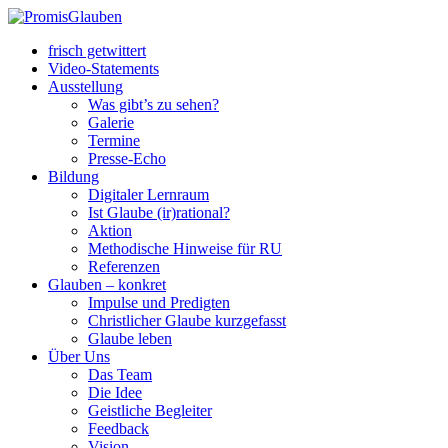
frisch getwittert
Video-Statements
Ausstellung
Was gibt’s zu sehen?
Galerie
Termine
Presse-Echo
Bildung
Digitaler Lernraum
Ist Glaube (ir)rational?
Aktion
Methodische Hinweise für RU
Referenzen
Glauben – konkret
Impulse und Predigten
Christlicher Glaube kurzgefasst
Glaube leben
Über Uns
Das Team
Die Idee
Geistliche Begleiter
Feedback
Vision