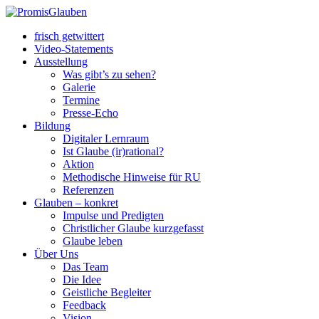
frisch getwittert
Video-Statements
Ausstellung
Was gibt’s zu sehen?
Galerie
Termine
Presse-Echo
Bildung
Digitaler Lernraum
Ist Glaube (ir)rational?
Aktion
Methodische Hinweise für RU
Referenzen
Glauben – konkret
Impulse und Predigten
Christlicher Glaube kurzgefasst
Glaube leben
Über Uns
Das Team
Die Idee
Geistliche Begleiter
Feedback
Vision