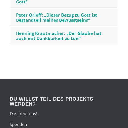
Gott“
Peter Orloff: „Dieser Bezug zu Gott ist
Bestandteil meines Bewusstseins“
Henning Krautmacher: „Der Glaube hat
auch mit Dankbarkeit zu tun“
DU WILLST TEIL DES PROJEKTS
WERDEN?
Das freut uns!
Spenden