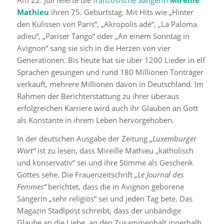
Mathieu
ihren 75. Geburtstag. Mit Hits wie „Hinter
den Kulissen von Paris“, „Akropolis adé“, „La Paloma
adieu“, „Pariser Tango“ oder „An einem Sonntag in
Avignon“ sang sie sich in die Herzen von vier
Generationen. Bis heute hat sie über 1200 Lieder in elf
Sprachen gesungen und rund 180 Millionen Tonträger
verkauft, mehrere Millionen davon in Deutschland. Im
Rahmen der Berichterstattung zu ihrer überaus
erfolgreichen Karriere wird auch ihr Glauben an Gott
als Konstante in ihrem Leben hervorgehoben.
In der deutschen Ausgabe der Zeitung
„Luxemburger
Wort“
ist zu lesen, dass Mireille Mathieu „katholisch
und konservativ“ sei und ihre Stimme als Geschenk
Gottes sehe. Die Frauenzeitschrift
„Le Journal des
Femmes“
berichtet, dass die in Avignon geborene
Sängerin „sehr religiös“ sei und jeden Tag bete. Das
Magazin Stadlpost schreibt, dass der unbändige
Glaube an die Liebe, an den Zusammenhalt innerhalb