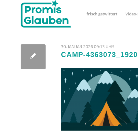
frisch getwittert
Video-
30. JANUAR 2026 09:13 UHR
CAMP-4363073_1920