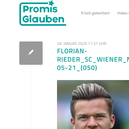
frisch getwittert
Video-
28. JANUAR 2026 17:37 UHR
FLORIAN-
RIEDER_SC_WIENER_
05-21_(050)