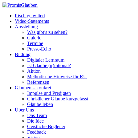
frisch getwittert
Video-Statements
Ausstellung
Was gibt’s zu sehen?
Galerie
Termine
Presse-Echo
Bildung
Digitaler Lernraum
Ist Glaube (ir)rational?
Aktion
Methodische Hinweise für RU
Referenzen
Glauben – konkret
Impulse und Predigten
Christlicher Glaube kurzgefasst
Glaube leben
Über Uns
Das Team
Die Idee
Geistliche Begleiter
Feedback
Vision