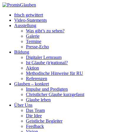
frisch getwittert
Video-Statements
Ausstellung
Was gibt’s zu sehen?
Galerie
Termine
Presse-Echo
Bildung
Digitaler Lernraum
Ist Glaube (ir)rational?
Aktion
Methodische Hinweise für RU
Referenzen
Glauben – konkret
Impulse und Predigten
Christlicher Glaube kurzgefasst
Glaube leben
Über Uns
Das Team
Die Idee
Geistliche Begleiter
Feedback
Vision