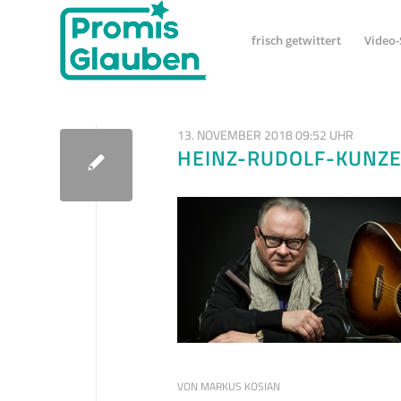
frisch getwittert
Video-
13. NOVEMBER 2018 09:52 UHR
HEINZ-RUDOLF-KUNZ
VON
MARKUS KOSIAN