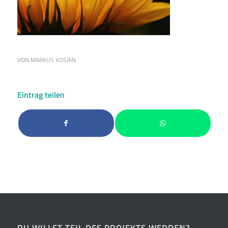
VON
MARKUS KOSIAN
Eintrag teilen
DU WILLST TEIL DES PROJEKTS WERDEN?