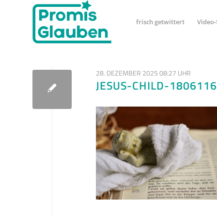
frisch getwittert
Video-
28. DEZEMBER 2025 08:27 UHR
JESUS-CHILD-180611