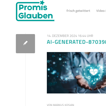
frisch getwittert
Video-
14. DEZEMBER 2024 16:44 UHR
AI-GENERATED-87039
VON
MARKUS KOSIAN