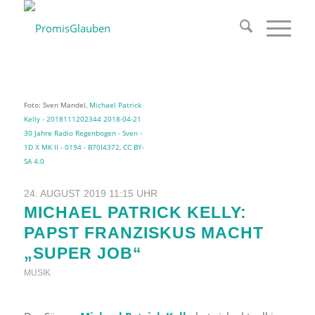
Foto: Sven Mandel,
Michael Patrick
Kelly - 2018111202344 2018-04-21
30 Jahre Radio Regenbogen - Sven -
1D X MK II - 0194 - B70I4372
,
CC BY-
SA 4.0
24. AUGUST 2019 11:15 UHR
MICHAEL PATRICK KELLY:
PAPST FRANZISKUS MACHT
„SUPER JOB“
MUSIK