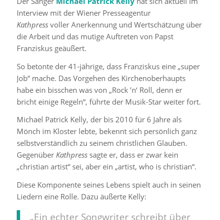
Der Sänger
Michael Patrick Kelly
hat sich aktuell im
Interview mit der Wiener Presseagentur
Kathpress
voller Anerkennung und Wertschätzung über
die Arbeit und das mutige Auftreten von Papst
Franziskus geäußert.
So betonte der 41-jährige, dass Franziskus eine „super
Job“ mache. Das Vorgehen des Kirchenoberhaupts
habe ein bisschen was von „Rock ’n‘ Roll, denn er
bricht einige Regeln“, führte der Musik-Star weiter fort.
Michael Patrick Kelly, der bis 2010 für 6 Jahre als
Mönch im Kloster lebte, bekennt sich persönlich ganz
selbstverständlich zu seinem christlichen Glauben.
Gegenüber
Kathpress
sagte er, dass er zwar kein
„christian artist“ sei, aber ein „artist, who is christian“.
Diese Komponente seines Lebens spielt auch in seinen
Liedern eine Rolle. Dazu äußerte Kelly:
„Ein echter Songwriter schreibt über