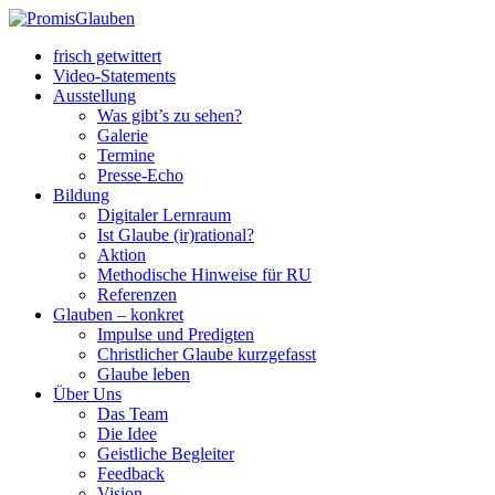
frisch getwittert
Video-Statements
Ausstellung
Was gibt’s zu sehen?
Galerie
Termine
Presse-Echo
Bildung
Digitaler Lernraum
Ist Glaube (ir)rational?
Aktion
Methodische Hinweise für RU
Referenzen
Glauben – konkret
Impulse und Predigten
Christlicher Glaube kurzgefasst
Glaube leben
Über Uns
Das Team
Die Idee
Geistliche Begleiter
Feedback
Vision