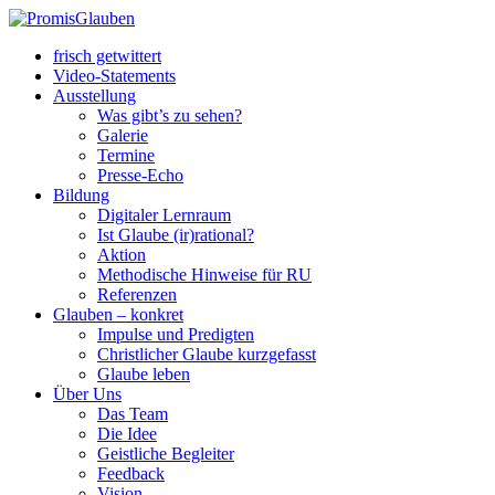
frisch getwittert
Video-Statements
Ausstellung
Was gibt’s zu sehen?
Galerie
Termine
Presse-Echo
Bildung
Digitaler Lernraum
Ist Glaube (ir)rational?
Aktion
Methodische Hinweise für RU
Referenzen
Glauben – konkret
Impulse und Predigten
Christlicher Glaube kurzgefasst
Glaube leben
Über Uns
Das Team
Die Idee
Geistliche Begleiter
Feedback
Vision