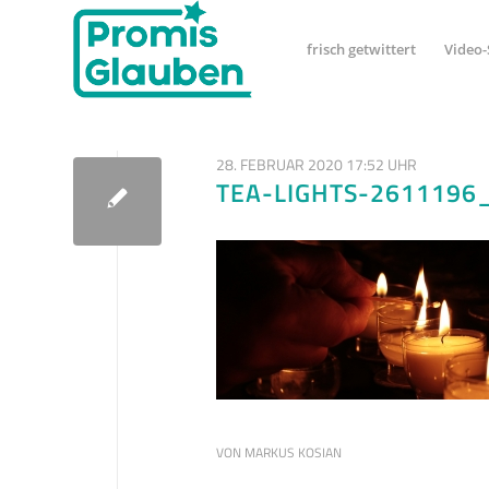
frisch getwittert
Video-
28. FEBRUAR 2020 17:52 UHR
TEA-LIGHTS-2611196
VON
MARKUS KOSIAN