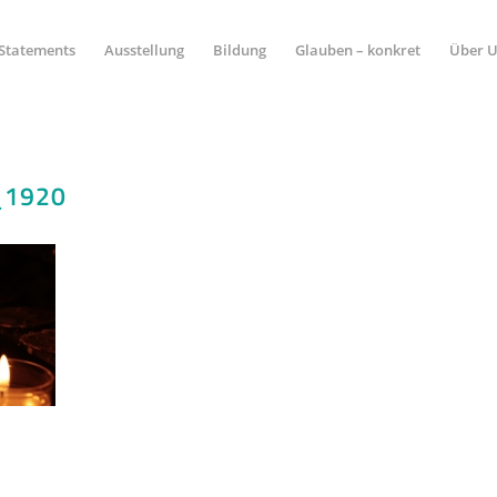
Statements
Ausstellung
Bildung
Glauben – konkret
Über 
_1920