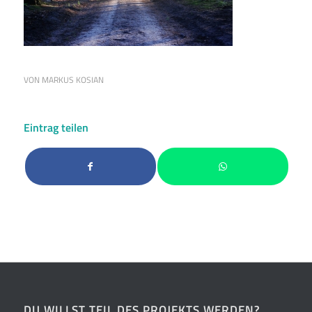
VON
MARKUS KOSIAN
Eintrag teilen
DU WILLST TEIL DES PROJEKTS WERDEN?