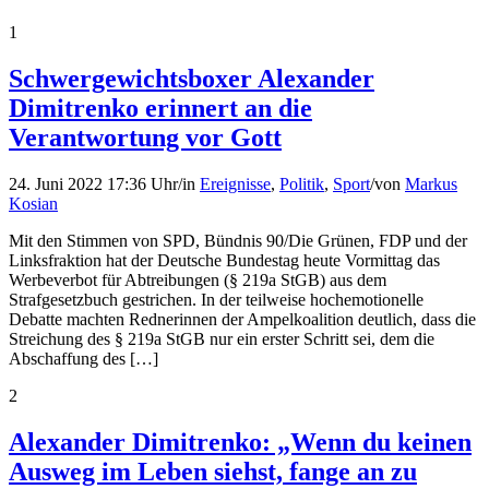
1
Schwergewichtsboxer Alexander
Dimitrenko erinnert an die
Verantwortung vor Gott
24. Juni 2022 17:36 Uhr
/
in
Ereignisse
,
Politik
,
Sport
/
von
Markus
Kosian
Mit den Stimmen von SPD, Bündnis 90/Die Grünen, FDP und der
Linksfraktion hat der Deutsche Bundestag heute Vormittag das
Werbeverbot für Abtreibungen (§ 219a StGB) aus dem
Strafgesetzbuch gestrichen. In der teilweise hochemotionelle
Debatte machten Rednerinnen der Ampelkoalition deutlich, dass die
Streichung des § 219a StGB nur ein erster Schritt sei, dem die
Abschaffung des […]
2
Alexander Dimitrenko: „Wenn du keinen
Ausweg im Leben siehst, fange an zu