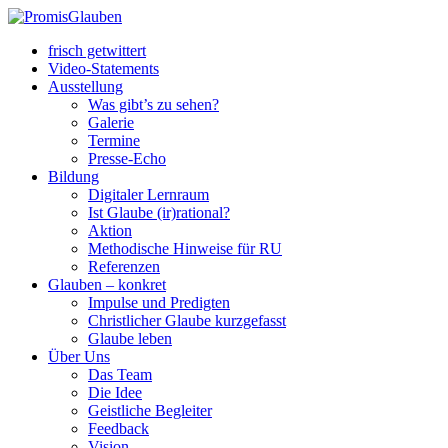
frisch getwittert
Video-Statements
Ausstellung
Was gibt’s zu sehen?
Galerie
Termine
Presse-Echo
Bildung
Digitaler Lernraum
Ist Glaube (ir)rational?
Aktion
Methodische Hinweise für RU
Referenzen
Glauben – konkret
Impulse und Predigten
Christlicher Glaube kurzgefasst
Glaube leben
Über Uns
Das Team
Die Idee
Geistliche Begleiter
Feedback
Vision