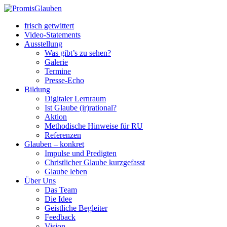
frisch getwittert
Video-Statements
Ausstellung
Was gibt’s zu sehen?
Galerie
Termine
Presse-Echo
Bildung
Digitaler Lernraum
Ist Glaube (ir)rational?
Aktion
Methodische Hinweise für RU
Referenzen
Glauben – konkret
Impulse und Predigten
Christlicher Glaube kurzgefasst
Glaube leben
Über Uns
Das Team
Die Idee
Geistliche Begleiter
Feedback
Vision