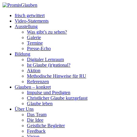
frisch getwittert
Video-Statements
Ausstellung
Was gibt’s zu sehen?
Galerie
Termine
Presse-Echo
Bildung
Digitaler Lernraum
Ist Glaube (ir)rational?
Aktion
Methodische Hinweise für RU
Referenzen
Glauben – konkret
Impulse und Predigten
Christlicher Glaube kurzgefasst
Glaube leben
Über Uns
Das Team
Die Idee
Geistliche Begleiter
Feedback
Vision