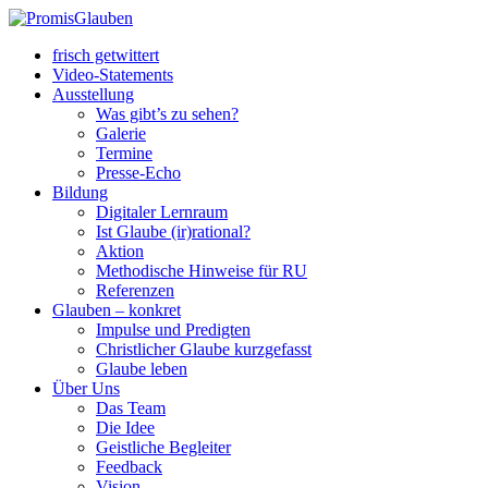
frisch getwittert
Video-Statements
Ausstellung
Was gibt’s zu sehen?
Galerie
Termine
Presse-Echo
Bildung
Digitaler Lernraum
Ist Glaube (ir)rational?
Aktion
Methodische Hinweise für RU
Referenzen
Glauben – konkret
Impulse und Predigten
Christlicher Glaube kurzgefasst
Glaube leben
Über Uns
Das Team
Die Idee
Geistliche Begleiter
Feedback
Vision