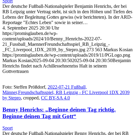
Sport
Der deutsche Fußball-Nationalspieler Benjamin Henrichs, der bei
RB Leipzig unter Vertrag steht, ist sich in den Höhen und Tiefen des
Lebens der Begleitung Gottes gewiss (wir berichteten). In der ARD-
Reportage "Echtes Leben" sowie in seiner…
4. September 2025 20:30 Uhr
https://promisglauben.de/wp-
content/uploads/2024/10/Benny_Henrichs-2022-07-
21_Fussball_MaennerFreundschaftsspiel_RB_Leipzig_-
_FC_Liverpool_1DX_2039_by_Stepro.jpg
273
563
Markus Kosian
https://promisglauben.de/wp-content/uploads/2019/11/PGLogo.png
Markus Kosian
2025-09-04 20:30:50
2025-09-04 20:30:50
Benjamin
Henrichs findet nach Achillessehnenriss Halt in seinem
Gottvertrauen
Foto: Steffen Prößdorf,
2022-07-21 Fußball,
Männer,Freundschaftsspiel, RB Leipzig - FC Liverpool 1DX 2039
by Stepro
, cropped,
CC BY-SA 4.0
Benny Henrichs: „Beginne deinen Tag richtig.
Beginne deinen Tag mit Gott“
Sport
Der deutsche Fußball-Nationalspieler Benny Henrichs, der bei RB