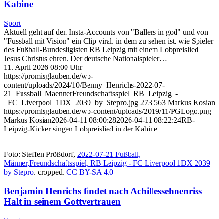
Kabine
Sport
Aktuell geht auf den Insta-Accounts von "Ballers in god" und von
"Fussball mit Vision" ein Clip viral, in dem zu sehen ist, wie Spieler
des Fußball-Bundesligisten RB Leipzig mit einem Lobpreislied
Jesus Christus ehren. Der deutsche Nationalspieler…
11. April 2026 08:00 Uhr
https://promisglauben.de/wp-
content/uploads/2024/10/Benny_Henrichs-2022-07-
21_Fussball_MaennerFreundschaftsspiel_RB_Leipzig_-
_FC_Liverpool_1DX_2039_by_Stepro.jpg
273
563
Markus Kosian
https://promisglauben.de/wp-content/uploads/2019/11/PGLogo.png
Markus Kosian
2026-04-11 08:00:28
2026-04-11 08:22:24
RB-
Leipzig-Kicker singen Lobpreislied in der Kabine
Foto: Steffen Prößdorf,
2022-07-21 Fußball,
Männer,Freundschaftsspiel, RB Leipzig - FC Liverpool 1DX 2039
by Stepro
, cropped,
CC BY-SA 4.0
Benjamin Henrichs findet nach Achillessehnenriss
Halt in seinem Gottvertrauen