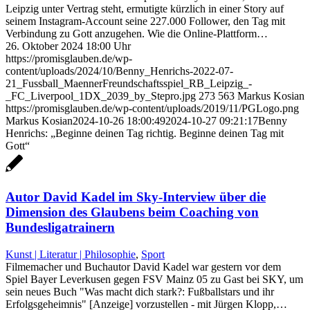
Leipzig unter Vertrag steht, ermutigte kürzlich in einer Story auf
seinem Instagram-Account seine 227.000 Follower, den Tag mit
Verbindung zu Gott anzugehen. Wie die Online-Plattform…
26. Oktober 2024 18:00 Uhr
https://promisglauben.de/wp-
content/uploads/2024/10/Benny_Henrichs-2022-07-
21_Fussball_MaennerFreundschaftsspiel_RB_Leipzig_-
_FC_Liverpool_1DX_2039_by_Stepro.jpg
273
563
Markus Kosian
https://promisglauben.de/wp-content/uploads/2019/11/PGLogo.png
Markus Kosian
2024-10-26 18:00:49
2024-10-27 09:21:17
Benny
Henrichs: „Beginne deinen Tag richtig. Beginne deinen Tag mit
Gott“
Autor David Kadel im Sky-Interview über die
Dimension des Glaubens beim Coaching von
Bundesligatrainern
Kunst | Literatur | Philosophie
,
Sport
Filmemacher und Buchautor David Kadel war gestern vor dem
Spiel Bayer Leverkusen gegen FSV Mainz 05 zu Gast bei SKY, um
sein neues Buch "Was macht dich stark?: Fußballstars und ihr
Erfolgsgeheimnis" [Anzeige] vorzustellen - mit Jürgen Klopp,…