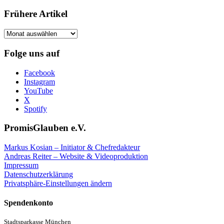
Frühere Artikel
Frühere
Artikel
Folge uns auf
Facebook
Instagram
YouTube
X
Spotify
PromisGlauben e.V.
Markus Kosian – Initiator & Chefredakteur
Andreas Reiter – Website & Videoproduktion
Impressum
Datenschutzerklärung
Privatsphäre-Einstellungen ändern
Spendenkonto
Stadtsparkasse München