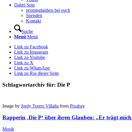
Dabei Sein
promisglauben bei euch
Spenden
Kontakt
Suche
Menü
Menü
Link zu Facebook
Link zu Instagram
Link zu Youtube
Link zu X
Link zu WhatsApp
Link zu Rss dieser Seite
Schlagwortarchiv für:
Die P
Image by
Jordy Torres Villalta
from
Pixabay
Rapperin ‚Die P‘ über ihren Glauben: „Er trägt mic
Musik