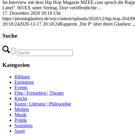
Im Interview mit dem Hip Hop Magazin MZEE.com sprach die Rapperin
Label" 365XX unter Vertrag. Dort veröffentlichte…
17. Dezember 2020 20:18 Uhr
https://promisglauben.de/wp-content/uploads/2020/12/hip-hop-2643
20:18:24
2020-12-17 20:18:24
Rapperin ‚Die P‘ über ihren Glauben: „
Suche
Kategorien
Bildung
Ereignisse
Events
Film | Fernsehen | Theater
Kirche
Kunst | Literatur | Philosophie
Medien
Musik
Politik
Sonstiges
Sport