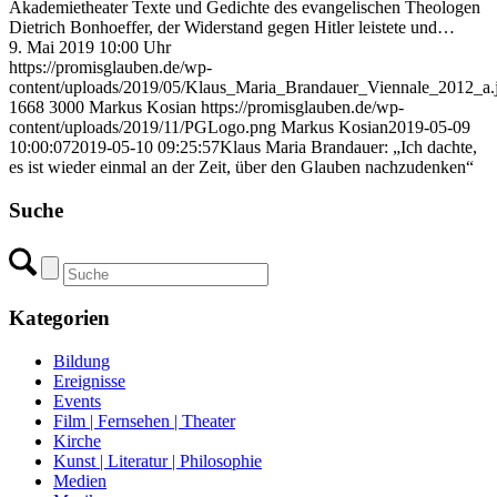
Akademietheater Texte und Gedichte des evangelischen Theologen
Dietrich Bonhoeffer, der Widerstand gegen Hitler leistete und…
9. Mai 2019 10:00 Uhr
https://promisglauben.de/wp-
content/uploads/2019/05/Klaus_Maria_Brandauer_Viennale_2012_a.
1668
3000
Markus Kosian
https://promisglauben.de/wp-
content/uploads/2019/11/PGLogo.png
Markus Kosian
2019-05-09
10:00:07
2019-05-10 09:25:57
Klaus Maria Brandauer: „Ich dachte,
es ist wieder einmal an der Zeit, über den Glauben nachzudenken“
Suche
Kategorien
Bildung
Ereignisse
Events
Film | Fernsehen | Theater
Kirche
Kunst | Literatur | Philosophie
Medien