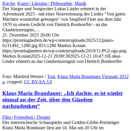
Kirche
,
Kunst | Literatur | Philosophie
,
Musik
Der Sänger und Songwriter Lukas Linder erinnert in der
Adventszeit 2025 - mit einer Neuvertonung des Liedes "Von guten
Mächten wunderbar geborgen" von Siegfried Fietz aus dem Jahr
1970 zu einem Gedicht von Dietrich Bonhoeffer - an das
Glaubenszeugnis,…
21. Dezember 2025 20:00 Uhr
https://promisglauben.de/wp-content/uploads/2025/12/piano-
6231492_1280.jpg
853
1280
Markus Kosian
https://promisglauben.de/wp-content/uploads/2019/11/PGLogo.png
Markus Kosian
2025-12-21 20:00:38
2025-12-21 16:47:10
Lukas
Linder erinnert an das Glaubenszeugnis von Dietrich Bonhoeffer
Foto: Manfred Werner /
Tsui
,
Klaus Maria Brandauer Viennale 2012
a
, cropped,
CC BY-SA 3.0
Klaus Maria Brandauer: „Ich dachte, es ist wieder
einmal an der Zeit, über den Glauben
nachzudenken“
Film | Fernsehen | Theater
Der österreichische Schauspieler und Golden-Globe-Preisträger
Klaus Maria Brandauer liest am 10. Mai um 20 Uhr im