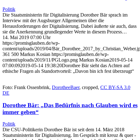
Politik
Die Staatsministerin für Digitalisierung Dorothee Bär sprach im
Interview mit der Augsburger Allgemeinen über die
Herausforderungen der Digitalisierung. Dabei äußerte sie auch, dass
sie die Anerkennung grundlegender Werte in diesem Prozess…
14. Mai 2019 07:00 Uhr
https://promisglauben.de/wp-
content/uploads/2019/04/Bär_Dorothee_2017_by_Christian_Weber.j
361
500
Markus Kosian
https://promisglauben.de/wp-
content/uploads/2019/11/PGLogo.png
Markus Kosian
2019-05-14
07:00:09
2019-05-14 19:38:20
Dorothee Bär sieht das Achten auf
ethische Fragen als Standortvorteil: „Davon bin ich fest überzeugt“
Foto: Frank Ossenbrink,
DorotheeBaer
, cropped,
CC BY-SA 3.0
DE
Dorothee Bär: „Das Bedürfnis nach Glauben wird es
immer geben“
Politik
Die CSU-Politikerin Dorothee Bär ist seit dem 14. März 2018
Staatsministerin für Digitalisierung. Im Gespräch mit kreuz & quer -