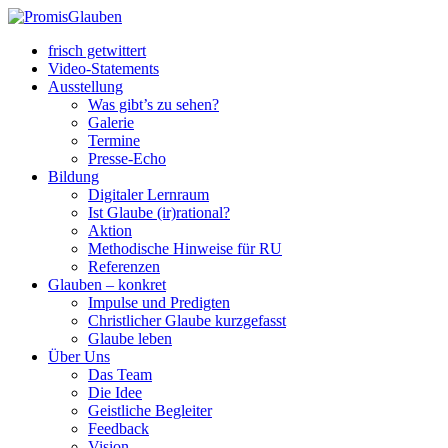
frisch getwittert
Video-Statements
Ausstellung
Was gibt’s zu sehen?
Galerie
Termine
Presse-Echo
Bildung
Digitaler Lernraum
Ist Glaube (ir)rational?
Aktion
Methodische Hinweise für RU
Referenzen
Glauben – konkret
Impulse und Predigten
Christlicher Glaube kurzgefasst
Glaube leben
Über Uns
Das Team
Die Idee
Geistliche Begleiter
Feedback
Vision