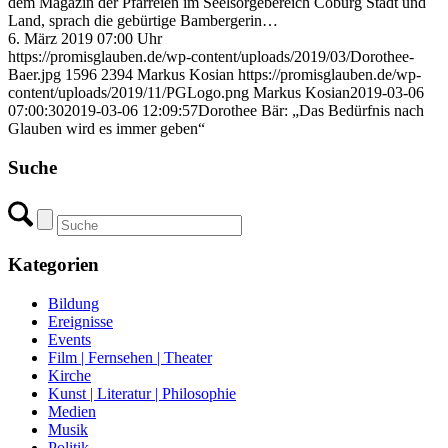
dem Magazin der Pfarreien im Seelsorgebereich Coburg Stadt und
Land, sprach die gebürtige Bambergerin…
6. März 2019 07:00 Uhr
https://promisglauben.de/wp-content/uploads/2019/03/Dorothee-
Baer.jpg
1596
2394
Markus Kosian
https://promisglauben.de/wp-
content/uploads/2019/11/PGLogo.png
Markus Kosian
2019-03-06
07:00:30
2019-03-06 12:09:57
Dorothee Bär: „Das Bedürfnis nach
Glauben wird es immer geben“
Suche
Kategorien
Bildung
Ereignisse
Events
Film | Fernsehen | Theater
Kirche
Kunst | Literatur | Philosophie
Medien
Musik
Politik