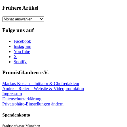
Frühere Artikel
Frühere
Artikel
Folge uns auf
Facebook
Instagram
YouTube
X
Spotify
PromisGlauben e.V.
Markus Kosian – Initiator & Chefredakteur
Andreas Reiter – Website & Videoproduktion
Impressum
Datenschutzerklärung
Privatsphäre-Einstellungen ändern
Spendenkonto
Stadtsparkasse München