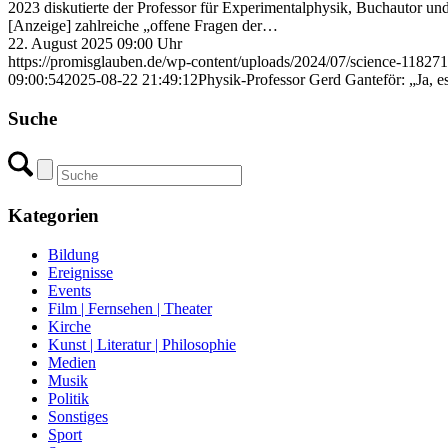
2023 diskutierte der Professor für Experimentalphysik, Buchautor u
[Anzeige] zahlreiche „offene Fragen der…
22. August 2025 09:00 Uhr
https://promisglauben.de/wp-content/uploads/2024/07/science-11827
09:00:54
2025-08-22 21:49:12
Physik-Professor Gerd Ganteför: „Ja, es
Suche
Kategorien
Bildung
Ereignisse
Events
Film | Fernsehen | Theater
Kirche
Kunst | Literatur | Philosophie
Medien
Musik
Politik
Sonstiges
Sport