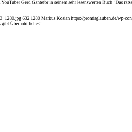
nd YouTuber Gerd Ganteför in seinem sehr lesenswerten Buch "Das räts
13_1280.jpg
632
1280
Markus Kosian
https://promisglauben.de/wp-co
 gibt Übernatürliches“