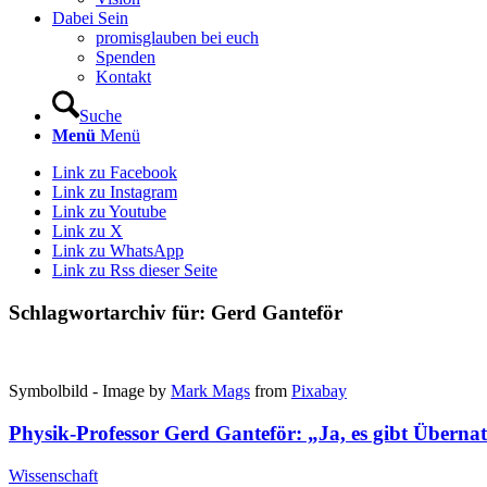
Dabei Sein
promisglauben bei euch
Spenden
Kontakt
Suche
Menü
Menü
Link zu Facebook
Link zu Instagram
Link zu Youtube
Link zu X
Link zu WhatsApp
Link zu Rss dieser Seite
Schlagwortarchiv für:
Gerd Ganteför
Symbolbild - Image by
Mark Mags
from
Pixabay
Physik-Professor Gerd Ganteför: „Ja, es gibt Übernat
Wissenschaft