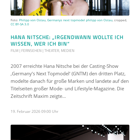
Foto:
Philipp von Ostau
,
Germanys next topmodel philipp von Ostau
, cropped,
CC BY-SA 3.0
HANA NITSCHE: „IRGENDWANN WOLLTE ICH
WISSEN, WER ICH BIN“
FILM | FERNSEHEN | THEATER
,
MEDIEN
2007 erreichte Hana Nitsche bei der Casting-Show
‚Germany’s Next Topmodel‘ (GNTM) den dritten Platz,
modelte danach für große Marken und landete auf den
Titelseiten großer Mode- und Lifestyle-Magazine. Die
Zeitschrift Maxim zeigte…
19. Februar 2026 09:00 Uhr