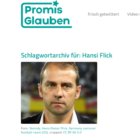
frisch getwittert
Video-
Schlagwortarchiv für:
Hansi Flick
Foto:
Steindy
,
Hans-Dieter Flick, Germany national
football team (03)
, cropped,
CC BY-SA 3.0