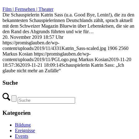
Film | Fernsehen | Theater
Die Schauspielerin Katrin Sass (u.a. Good Bye, Lenin!), die zu den
bekanntesten Schauspielerinnen Deutschlands zählt, sprach aktuell
mit dem Schweizer Magazin Bluewin über Lebenskrisen, die sie an
den Rand des Abgrunds führten und wie für…
20. November 2019 18:57 Uhr
https://promisglauben.de/wp-
content/uploads/2019/11/4331Katrin_Sass-scaled.jpg
1906
2560
Markus Kosian
https://promisglauben.de/wp-
content/uploads/2019/11/PGLogo.png
Markus Kosian
2019-11-20
18:57:36
2019-11-21 18:09:14
Schauspielerin Katrin Sass: „Ich
glaube nicht mehr an Zufälle“
Suche
Kategorien
Bildung
Ereignisse
Events