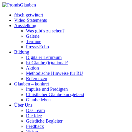
frisch getwittert
Video-Statements
Ausstellung
Was gibt’s zu sehen?
Galerie
Termine
Presse-Echo
Bildung
Digitaler Lernraum
Ist Glaube (ir)rational?
Aktion
Methodische Hinweise für RU
Referenzen
Glauben – konkret
Impulse und Predigten
Christlicher Glaube kurzgefasst
Glaube leben
Über Uns
Das Team
Die Idee
Geistliche Begleiter
Feedback
Vision