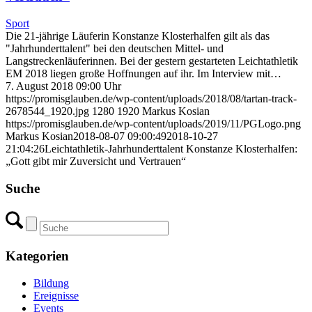
Sport
Die 21-jährige Läuferin Konstanze Klosterhalfen gilt als das
"Jahrhunderttalent" bei den deutschen Mittel- und
Langstreckenläuferinnen. Bei der gestern gestarteten Leichtathletik
EM 2018 liegen große Hoffnungen auf ihr. Im Interview mit…
7. August 2018 09:00 Uhr
https://promisglauben.de/wp-content/uploads/2018/08/tartan-track-
2678544_1920.jpg
1280
1920
Markus Kosian
https://promisglauben.de/wp-content/uploads/2019/11/PGLogo.png
Markus Kosian
2018-08-07 09:00:49
2018-10-27
21:04:26
Leichtathletik-Jahrhunderttalent Konstanze Klosterhalfen:
„Gott gibt mir Zuversicht und Vertrauen“
Suche
Kategorien
Bildung
Ereignisse
Events