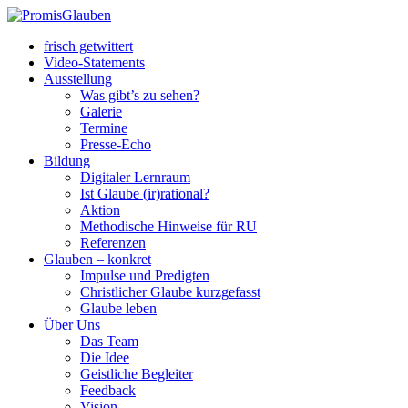
frisch getwittert
Video-Statements
Ausstellung
Was gibt’s zu sehen?
Galerie
Termine
Presse-Echo
Bildung
Digitaler Lernraum
Ist Glaube (ir)rational?
Aktion
Methodische Hinweise für RU
Referenzen
Glauben – konkret
Impulse und Predigten
Christlicher Glaube kurzgefasst
Glaube leben
Über Uns
Das Team
Die Idee
Geistliche Begleiter
Feedback
Vision